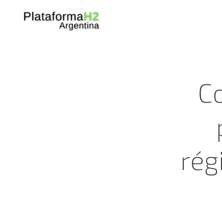
Co
rég