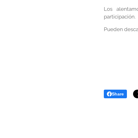
Los alentam
participación.
Pueden descar
Share