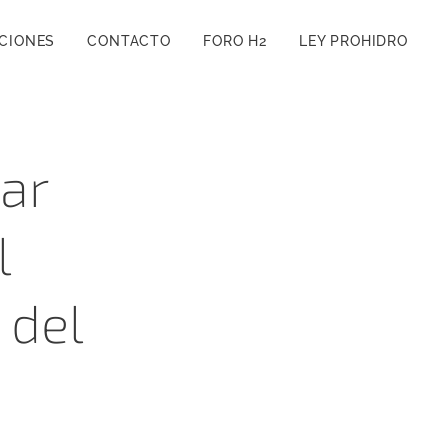
CIONES
CONTACTO
FORO H2
LEY PROHIDRO
zar
l
 del