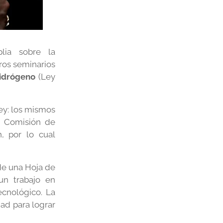
lia sobre la
ros seminarios
Hidrógeno
(Ley
ley: los mismos
a Comisión de
, por lo cual
 de una Hoja de
un trabajo en
ecnológico. La
dad para lograr