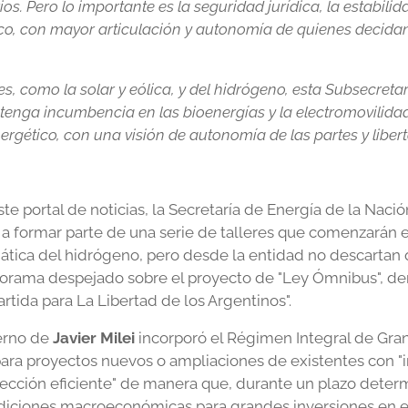
os. Pero lo importante es la seguridad jurídica, la estabilid
ico, con mayor articulación y autonomía de quienes decidan 
, como la solar y eólica, y del hidrógeno, esta Subsecret
enga incumbencia en las bioenergías y la electromovilidad
ergético, con una visión de autonomía de las partes y liber
 portal de noticias, la Secretaría de Energía de la Nación
a formar parte de una serie de talleres que comenzarán e
mática del hidrógeno, pero desde la entidad no descartan 
norama despejado sobre el proyecto de "Ley Ómnibus", d
rtida para La Libertad de los Argentinos".
ierno de
Javier
Milei
incorporó el Régimen Integral de Gran
ara proyectos nuevos o ampliaciones de existentes con "i
tección eficiente" de manera que, durante un plazo deter
iciones macroeconómicas para grandes inversiones en el