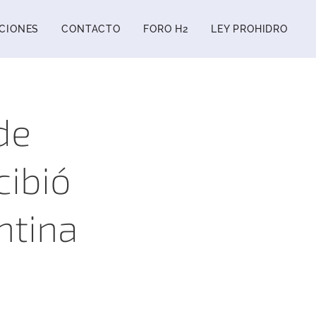
CIONES
CONTACTO
FORO H2
LEY PROHIDRO
de
cibió
ntina