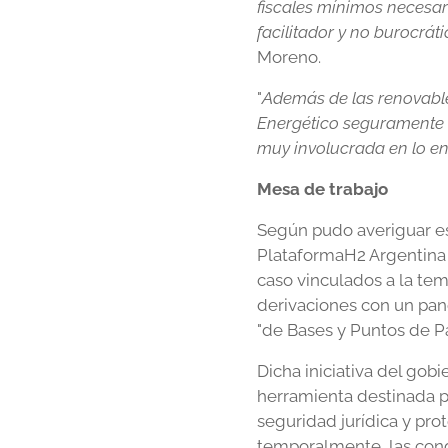
fiscales mínimos necesari
facilitador y no burocrát
Moreno.
"
Además de las renovables
Energético seguramente t
muy involucrada en lo en
Mesa de trabajo
Según pudo averiguar este
PlataformaH2 Argentina 
caso vinculados a la te
derivaciones con un pa
"de Bases y Puntos de Pa
Dicha iniciativa del gob
herramienta destinada p
seguridad jurídica y pro
temporalmente, las cond