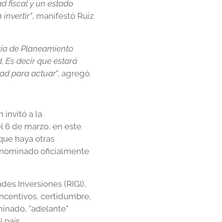
ad fiscal y un estado
invertir"
, manifestó Ruiz
aría de Planeamiento
. Es decir que estará
tad para actuar
", agregó.
 invitó a la
l 6 de marzo, en este
que haya otras
enominado oficialmente
des Inversiones (RIGI),
ncentivos, certidumbre,
minado, "adelante"
 país.