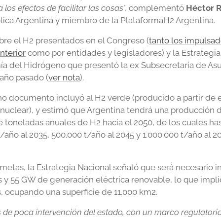
 los efectos de facilitar las cosas
", complementó
Héctor 
lica Argentina y miembro de la PlataformaH2 Argentina.
bre el H2 presentados en el Congreso (
tanto los impulsad
nterior
como por entidades y legisladores) y la Estrategia
ía del Hidrógeno que presentó la ex Subsecretaría de Asu
año pasado (
ver nota
).
o documento incluyó al H2 verde (producido a partir de e
a (nuclear), y estimó que Argentina tendrá una producción d
toneladas anuales de H2 hacia el 2050, de los cuales hast
/año al 2035, 500.000 t/año al 2045 y 1.000.000 t/año al 20
 metas, la Estrategia Nacional señaló que será necesario 
s y 55 GW de generación eléctrica renovable, lo que implic
 ocupando una superficie de 11.000 km2.
s de poca intervención del estado, con un marco regulatori