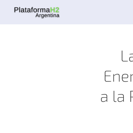
L
Ener
a la